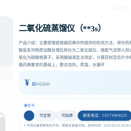
当前位置：
二氧化硫蒸馏仪（**3s）
产品介绍：主要原理是根据药典中所提供的检测方法，将中药
酸盐系列物质加酸处理后转化为二氧化硫后，随氮气流带入到
氧化为硫酸根离子，采用酸碱滴定法测定，计算药材及饮片中
循药典要求的基础上，整合加热，蒸馏，水循环
¥
起
¥可议价
型号
可定制
可贴牌
联系电话：133-7109-8225
* 不同仪器参数有所不同，需联系客服详询。发布时间：2026-08-03 00:08:1