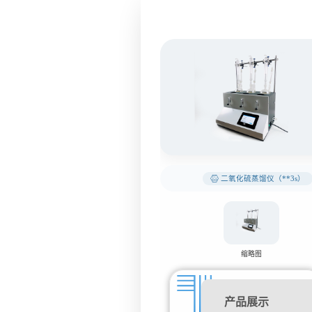
二氧化硫蒸馏仪（**3s）
缩略图
产品展示