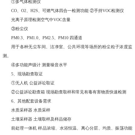
①多气体检测仪
CO、O2、H2S、可燃气体四合一检测功能 ②手持VOC检测仪
光离子原理检测空气中VOC含量
③粉尘仪
PM0.3、PM1.0、PM2.5、PM10 四通道
用于各种无尘车间、洁净室、公共环境等场所的粉尘粒子浓度监
测。
④多功能声级计 测量噪音水平
5、现场勘查取证
①无人机 公益诉讼取证
②公益诉讼勘查箱 现场勘查取样和常见有毒有害物质快速检测
6、其他配套设备需求
水质采样器 水质采样
土壤采样器 土壤取样及样品储存
前处理一体机 样品浓缩、水浴恒温、离心分层、均质、振荡功能