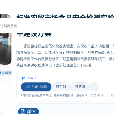
标准农贸市场食品安全检测实验
单建设方案
一、建设目标建立规范化快检实验室，实现农产品入场检测、
场食品安全。二、功能分区设计样品制备区：配备样品处理台
功能检测工作台数据分析区：配置电脑及数据管理系统三、核
系统16通道农残速测仪（含前处理设备）有机磷
器设备配置
联系电话
133-7109-8225
可定制
可贴牌
* 不同仪器参数有所不同，需联系客服详询，发布时间：2025-08-01 14:11:1
详情