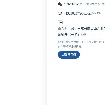
133-7109-8225
（技术销售 朱经
413230237@qq.com
24h 响应
山东省 · 潍坊市高新区光电产业
加速器（一期）4楼
提供样机试用申请、技术方案支持，欢迎
邮件获取详细规格书。
联系我们