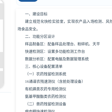
一、建设目标
建立规范化快检实验室，实现农产品入场检测、风
场食品安全。
二、功能分区设计
样品制备区：配备样品处理台、粉碎机、天平
快速检测区：设置多功能检测工作台
数据分析区：配置电脑及数据管理系统
三、核心设备配置清单
（一）农药残留检测系统
16通道农残速测仪（含前处理设备）
有机磷类农药专用检测仪
氨基甲酸酯类农药检测仪
（二）兽药残留检测设备
瘦肉精快速检测仪