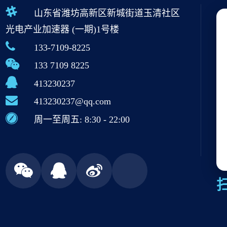
山东省潍坊高新区新城街道玉清社区
光电产业加速器 (一期)1号楼
133-7109-8225
133 7109 8225
413230237
413230237@qq.com
周一至周五: 8:30 - 22:00