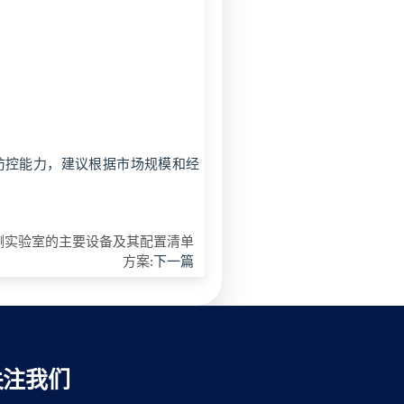
防控能力，建议根据市场规模和经
测实验室的主要设备及其配置清单
方案
:下一篇
关注我们