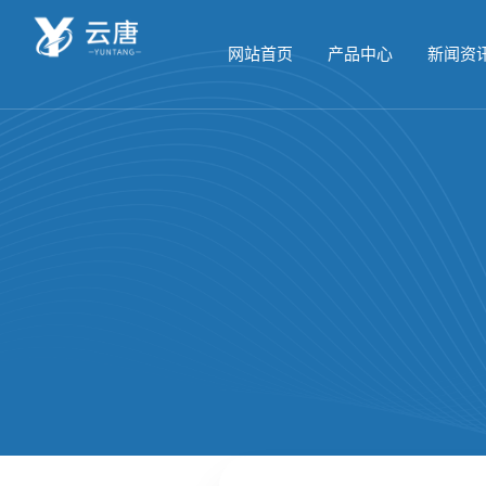
网站首页
产品中心
新闻资