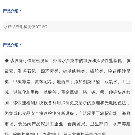
产品介绍：
水产品专用检测仪 YT-SC
产品介绍：
◆ 该设备可快速检测鱼、虾等水产类中的组胺和挥发性盐基氮，氯
霉素、孔雀石绿、四环素类、硝基呋喃类、磺胺类、喹诺酮沙星
类、甲砜霉素、氟苯尼考、地西泮；添加剂类甲醛、双氧水、工业
碱、过氧化苯甲酰、草酸等；重金属铅、铬、镉、汞、砷等快速检
测，该快速检测系统设备利用抑制免疫层析的原理和光电比色法，
为集成化食品安全快速检测分析设备，广泛应用于农贸市场、海鲜
市场、食品肉产品深加工企业、食药监局、卫生部门、水产养殖
场、检验检疫部门、农业部门、第三方机构等单位使用。