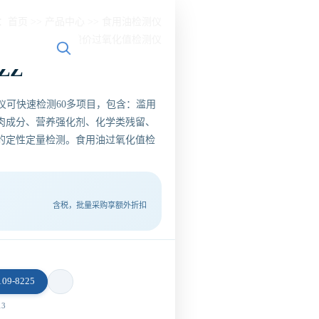
：
首页
>>
产品中心
>>
食用油检测仪
>>
酸价过氧化值检测仪
ZZ
测仪可快速检测60多项目，包含：滥用
肉成分、营养强化剂、化学类残留、
的定性定量检测。食用油过氧化值检
含税，批量采购享额外折扣
9-8225
3