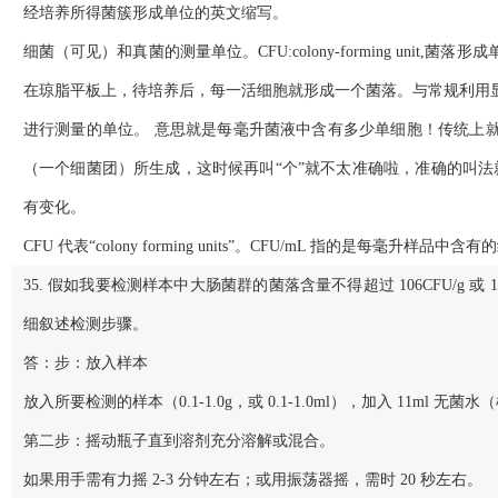
经培养所得菌簇形成单位的英文缩写。
细菌（可见）和真菌的测量单位。CFU:colony‐forming un
在琼脂平板上，待培养后，每一活细胞就形成一个菌落。与常规利用
进行测量的单位。 意思就是每毫升菌液中含有多少单细胞！传统上
（一个细菌团）所生成，这时候再叫“个”就不太准确啦，准确的叫法就是
有变化。
CFU 代表“colony forming units”。CFU/mL 指的是每毫升
35. 假如我要检测样本中大肠菌群的菌落含量不得超过 106CFU/g 
细叙述检测步骤。
答：步：放入样本
放入所要检测的样本（0.1‐1.0g，或 0.1‐1.0ml），加入 11m
第二步：摇动瓶子直到溶剂充分溶解或混合。
如果用手需有力摇 2‐3 分钟左右；或用振荡器摇，需时 20 秒左右。