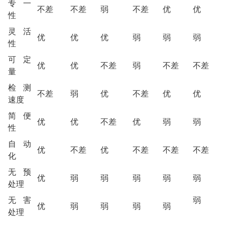
专一
不差
不差
弱
不差
优
优
性
灵活
优
优
优
弱
弱
弱
性
可定
优
优
不差
弱
不差
不差
量
检测
不差
弱
优
不差
优
优
速度
简便
优
优
不差
优
弱
弱
性
自动
优
不差
优
不差
不差
不差
化
无预
优
弱
弱
弱
弱
弱
处理
无害
弱
优
弱
弱
弱
弱
处理