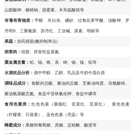
山梨酸钾、糖精钠、甜蜜素、木耳硫酸镁等
有毒有害物质：
甲醛、吊白块、硼砂、过氧化苯甲酰、溴酸钾、罗
丹明B、三聚氰胺、苏丹红、工业碱、尿素、明矾等
果蔬：
农药残留(酶抑制率法)
病害肉：
组胺、挥发性盐基氮
重金属含量：
铅、镉、铬、汞、砷、锡、镍、铝等
水酒饮品分析：
酒中甲醇、乙醇、乳品及牛奶中蛋白质
调味品成分：
食醋的总酸、酱油的总酸、芝麻油纯度、谷氨酸钠、
酱油氨基酸态氮、食盐中亚铁氰化钾、食盐中碘等
食用色素类：
红色色素（胭脂红、苋菜红、苋菜红）、黄色色素
（柠檬黄、日落黄）、蓝色色素（亮蓝）等
蜂蜜成分：
果糖和葡萄糖、蔗糖、淀粉酶、酸度等